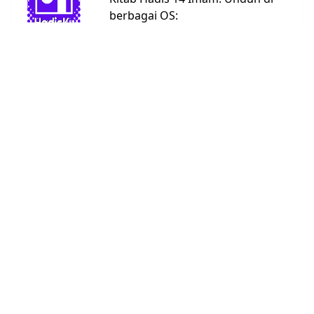
berbagai OS:
Android
Linux
Windows
URL:
https://bit.ly/hadisku
Kitab Hadis
Abu Dawud
4590
Ad Darimi
3367
Ahmad
26363
An Nasai
5662
Bukhari
7008
Daruquthni
4790
Ibnu Hibban
2769
Ibnu
1808
Khuzaimah
Ibnu Majah
4332
Malik
1595