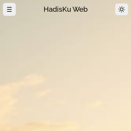
HadisKu Web
·
Beranda
·
Tentang
·
Download