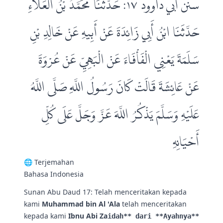
سنن أبي داوود ١٧: حَدَّثَنَا مُحَمَّدُ بْنُ الْعَلَاءِ
حَدَّثَنَا ابْنُ أَبِي زَائِدَةَ عَنْ أَبِيهِ عَنْ خَالِدِ بْنِ
سَلَمَةَ يَعْنِي الْفَأْفَاءَ عَنْ الْبَهِيِّ عَنْ عُرْوَةَ
عَنْ عَائِشَةَ قَالَتْ كَانَ رَسُولُ اللَّهِ صَلَّى اللَّهُ
عَلَيْهِ وَسَلَّمَ يَذْكُرُ اللَّهَ عَزَّ وَجَلَّ عَلَى كُلِّ
أَحْيَانِهِ
🌐 Terjemahan
Bahasa Indonesia
Sunan Abu Daud 17: Telah menceritakan kepada
kami
Muhammad bin Al 'Ala
telah menceritakan
kepada kami
Ibnu Abi Za
idah** dari **Ayahnya**