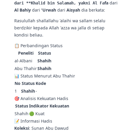
fa
dari
dari **Khalid bin Salamah, yakni Al Fa
Al Bahiy
dari
'Urwah
dari
Aisyah
dia berkata:
Rasulullah shallallahu 'alaihi wa sallam selalu
berdzikir kepada Allah 'azza wa jalla di setiap
kondisi beliau.
📋 Perbandingan Status
Peneliti
Status
al-Albani
Shahih
Abu Thahir
Shahih
📊 Status Menurut Abu Thahir
No
Status
Kode
1
Shahih
-
🎯 Analisis Kekuatan Hadis
Status
Indikator Kekuatan
Shahih
🟢 Kuat
📝 Informasi Hadis
Koleksi
: Sunan Abu Dawud