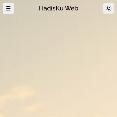
HadisKu Web
·
Beranda
·
Tentang
·
Download