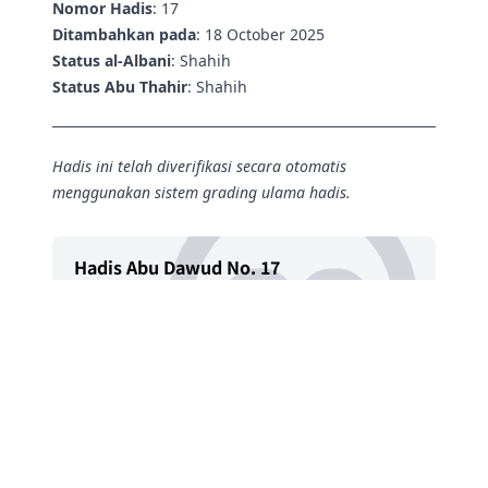
Nomor Hadis
: 17
Ditambahkan pada
: 18 October 2025
Status al-Albani
: Shahih
Status Abu Thahir
: Shahih
Hadis ini telah diverifikasi secara otomatis
menggunakan sistem grading ulama hadis.
Hadis Abu Dawud No. 17
https://hadisku.flagodna.com/hadith/abudawud/17
Penulis
Tanggal
Lisensi
HadisKu
18 - 10 - 2025
CC BY-NC-SA 4.0
Bagikan Hadis ini