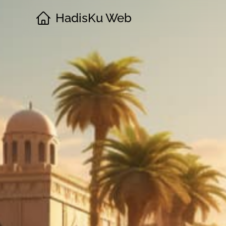
HadisKu Web
·
Beranda
·
Tentang
·
Download