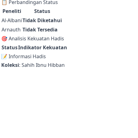
📋 Perbandingan Status
Peneliti
Status
Al-Albani
Tidak Diketahui
Arnauth
Tidak Tersedia
🎯 Analisis Kekuatan Hadis
Status
Indikator Kekuatan
📝 Informasi Hadis
Koleksi
: Sahih Ibnu Hibban
Nomor Hadis
: 1843
Ditambahkan pada
: 18 October 2025
Status Al-Albani
: Tidak Diketahui
Status Arnauth
: Tidak Tersedia
Hadis ini telah diverifikasi secara otomatis menggunakan sist