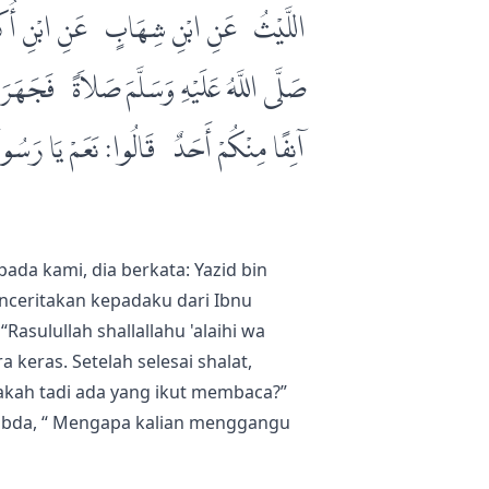
اللَّيْثُ، عَنِ ابْنِ شِهَابٍ، عَنِ ابْنِ أُكَيْمَ
صَلَّى اللَّهُ عَلَيْهِ وَسَلَّمَ صَلاَةً، فَجَهَ
آنِفًا مِنْكُمْ أَحَدٌ‏؟‏ قَالُوا‏:‏ نَعَمْ يَا رَسُول
da kami, dia berkata: Yazid bin
enceritakan kepadaku dari Ibnu
Rasulullah shallallahu 'alaihi wa
eras. Setelah selesai shalat,
kah tadi ada yang ikut membaca?”
rsabda, “ Mengapa kalian menggangu