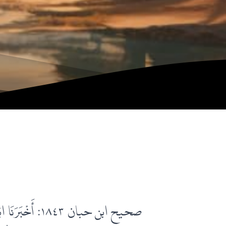
صحيح ابن حبان ١٨٤٣