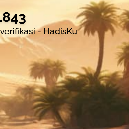
1843
erifikasi - HadisKu