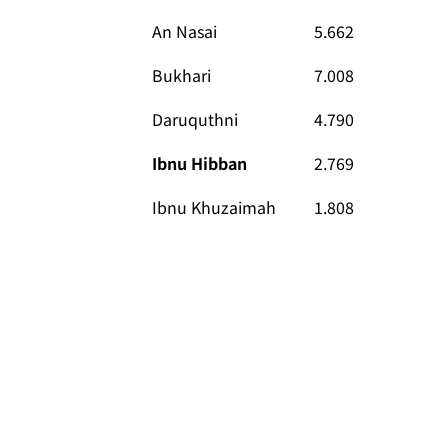
An Nasai
5.662
Bukhari
7.008
Daruquthni
4.790
Ibnu Hibban
2.769
Ibnu Khuzaimah
1.808
Ibnu Majah
4.332
Malik
1.595
Muslim
5.362
Mustadrak
673
Syafii
1.800