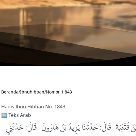
Beranda
/
Ibnuhibban
/
Nomor 1.843
Hadis Ibnu Hibban No. 1843
🔤 Teks Arab
: أَخْبَرَنَا ابْنُ قُتَيْبَةَ، قَالَ‏:‏ حَدَّثَنَا يَزِيدُ بْنُ هَارُونَ، قَالَ‏:‏ حَدَّثَنِي