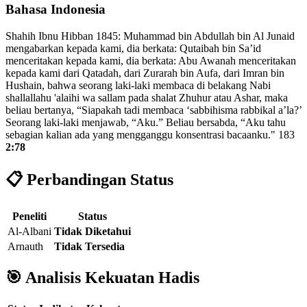
Bahasa Indonesia
Shahih Ibnu Hibban 1845: Muhammad bin Abdullah bin Al Junaid
mengabarkan kepada kami, dia berkata: Qutaibah bin Sa’id
menceritakan kepada kami, dia berkata: Abu Awanah menceritakan
kepada kami dari Qatadah, dari Zurarah bin Aufa, dari Imran bin
Hushain, bahwa seorang laki-laki membaca di belakang Nabi
shallallahu 'alaihi wa sallam pada shalat Zhuhur atau Ashar, maka
beliau bertanya, “Siapakah tadi membaca ‘sabbihisma rabbikal a’la?’
Seorang laki-laki menjawab, “Aku.” Beliau bersabda, “Aku tahu
sebagian kalian ada yang mengganggu konsentrasi bacaanku." 183
2:78
📋 Perbandingan Status
Peneliti
Status
Al-Albani
Tidak Diketahui
Arnauth
Tidak Tersedia
🎯 Analisis Kekuatan Hadis