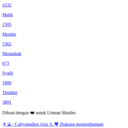
4332
Malik
1595
Muslim
5362
Mustadrak
673
Syafii
1800
Tirmidzi
3891
Dibuat dengan
❤️
untuk
Ummat Muslim
👨‍💻 :
Cahyanudien Aziz S.
💖 Dukung pengembangan