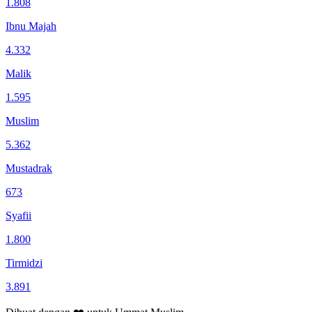
1.808
Ibnu Majah
4.332
Malik
1.595
Muslim
5.362
Mustadrak
673
Syafii
1.800
Tirmidzi
3.891