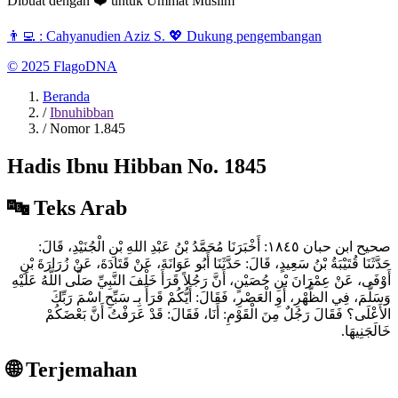
Dibuat dengan
❤️
untuk
Ummat Muslim
👨‍💻 :
Cahyanudien Aziz S.
💖 Dukung pengembangan
© 2025
FlagoDNA
Beranda
/
Ibnuhibban
/
Nomor 1.845
Hadis Ibnu Hibban No. 1845
🔤 Teks Arab
صحيح ابن حبان ١٨٤٥: أَخْبَرَنَا مُحَمَّدُ بْنُ عَبْدِ اللهِ بْنِ الْجُنَيْدِ، قَالَ‏:‏
حَدَّثَنَا قُتَيْبَةُ بْنُ سَعِيدٍ، قَالَ‏:‏ حَدَّثَنَا أَبُو عَوَانَةَ، عَنْ قَتَادَةَ، عَنْ زُرَارَةَ بْنِ
أَوْفَى، عَنْ عِمْرَانَ بْنِ حُصَيْنٍ، أَنَّ رَجُلاً قَرَأَ خَلْفَ النَّبِيِّ صَلَّى اللَّهُ عَلَيْهِ
وَسَلَّمَ، فِي الظُّهْرِ، أَوِ الْعَصْرِ، فَقَالَ‏:‏ أَيُّكُمْ قَرَأَ بِـ سَبِّحِ اسْمَ رَبِّكَ
الأَعْلَى‏؟‏ فَقَالَ رَجُلٌ مِنَ الْقَوْمِ‏:‏ أَنَا، فَقَالَ‏:‏ قَدْ عَرَفْتُ أَنَّ بَعْضَكُمْ
خَالَجَنِيهَا‏.‏
🌐 Terjemahan