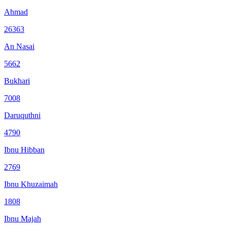
Ahmad
26363
An Nasai
5662
Bukhari
7008
Daruquthni
4790
Ibnu Hibban
2769
Ibnu Khuzaimah
1808
Ibnu Majah