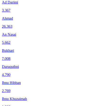
Ad Darimi
3.367
Ahmad
26.363
An Nasai
5.662
Bukhari
7.008
Daruquthni
4.790
Ibnu Hibban
2.769
Ibnu Khuzaimah