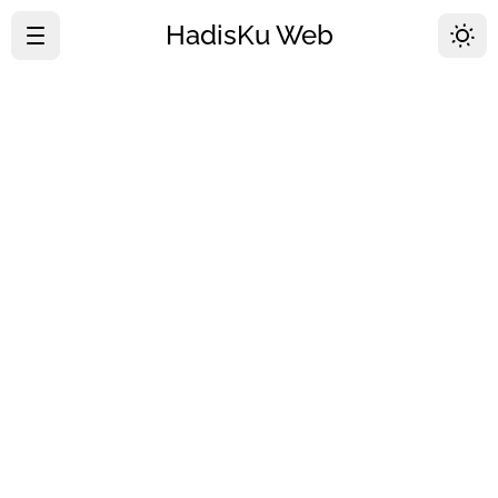
HadisKu Web
·
Beranda
·
Tentang
·
Download