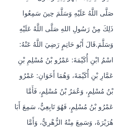
صَلَّى اللَّهُ عَلَيْهِ وَسَلَّمَ حِينَ سَمِعُوا
ذَلِكَ مِنْ رَسُولِ اللهِ صَلَّى اللَّهُ عَلَيْهِ
وَسَلَّمَ‏.‏قَالَ أَبُو حَاتِمٍ رَضِيَ اللَّهُ عَنْهُ‏:‏
اسْمُ ابْنِ أُكَيْمَةَ‏:‏ عَمْرُو بْنُ مُسْلِمِ بْنِ
عَمَّارِ بْنِ أُكَيْمَةَ، وَهُمَا أَخَوَانِ‏:‏ عَمْرُو
بْنُ مُسْلِمٍ، وَعُمَرُ بْنُ مُسْلِمٍ، فَأَمَّا
عَمْرُو بْنُ مُسْلِمٍ، فَهُوَ تَابِعِيٌّ، سَمِعَ أَبَا
هُرَيْرَةَ، وَسَمِعَ مِنْهُ الزُّهْرِيُّ، وَأَمَّا