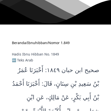
Beranda
/
Ibnuhibban
/
Nomor 1.849
Hadis Ibnu Hibban No. 1849
🔤 Teks Arab
صحيح ابن حبان ١٨٤٩: أَخْبَرَنَا عُمَرُ
بْنُ سَعِيدِ بْنِ سِنَانٍ، قَالَ‏:‏ أَخْبَرَنَا أَحْمَدُ
بْنُ أَبِي بَكْرٍ، عَنْ مَالِكٍ، عَنِ ابْنِ
شِهَابٍ، عَنِ ابْنِ أُكَيْمَةَ اللَّيْثِيِّ، عَنْ