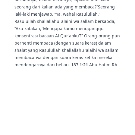
seorang dari kalian ada yang membaca?”Seorang
laki-laki menjawab, “Ya, wahai Rasulullah.”
Rasulullah shallallahu 'alaihi wa sallam bersabda,
“Aku katakan, ‘Mengapa kamu mengganggu
konsentrasi bacaan Al Qur'anku’?” Orang-orang pun
berhenti membaca (dengan suara keras) dalam
shalat yang Rasulullah shallallahu 'alaihi wa sallam
membacanya dengan suara keras ketika mereka
mendengarnya dari beliau. 187
1:21
Abu Hatim RA
berkata, “Nama Ibnu Ukaimah adalah Amru188 bin
Muslim bin Ammar bin Ukaimah. Keduanya
bersaudara, yaitu Amru bin Muslim dan Umar bin
Muslim. Amru bin Muslim adalah seorang tabi'in.
Dia mendengar dari Abu Hurairah, dan Az-Zuhri
mendengar darinya. Sedangkan Umar189 bin
Muslim adalah tabi’ut tabi'in. Dia mendengar dari
Sa’id bin Al Musayyab, dan yang meriwayatkan
darinya adalah Malik serta Muhammad bin Amru.