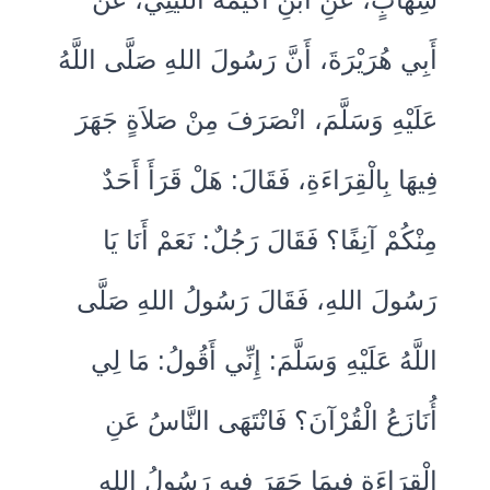
أَبِي هُرَيْرَةَ، أَنَّ رَسُولَ اللهِ صَلَّى اللَّهُ
عَلَيْهِ وَسَلَّمَ، انْصَرَفَ مِنْ صَلاَةٍ جَهَرَ
فِيهَا بِالْقِرَاءَةِ، فَقَالَ‏:‏ هَلْ قَرَأَ أَحَدٌ
مِنْكُمْ آنِفًا‏؟‏ فَقَالَ رَجُلٌ‏:‏ نَعَمْ أَنَا يَا
رَسُولَ اللهِ، فَقَالَ رَسُولُ اللهِ صَلَّى
اللَّهُ عَلَيْهِ وَسَلَّمَ‏:‏ إِنِّي أَقُولُ‏:‏ مَا لِي
أُنَازَعُ الْقُرْآنَ‏؟‏ فَانْتَهَى النَّاسُ عَنِ
الْقِرَاءَةِ فِيمَا جَهَرَ فِيهِ رَسُولُ اللهِ