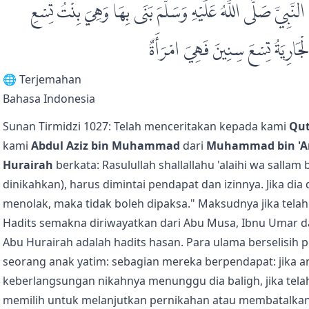
َّبِيَّ صَلَّى اللَّهُ عَلَيْهِ وَسَلَّمَ بَنَى بِهَا وَهِيَ بِنْتُ تِسْعِ
جَارِيَةُ تِسْعَ سِنِينَ فَهِيَ امْرَأَةٌ
🌐 Terjemahan
Bahasa Indonesia
Sunan Tirmidzi 1027: Telah menceritakan kepada kami
Qut
kami
Abdul Aziz bin Muhammad
dari
Muhammad bin '
Hurairah
berkata: Rasulullah shallallahu 'alaihi wa sallam
dinikahkan), harus dimintai pendapat dan izinnya. Jika dia d
menolak, maka tidak boleh dipaksa." Maksudnya jika tela
Hadits semakna diriwayatkan dari Abu Musa, Ibnu Umar dan
Abu Hurairah adalah hadits hasan. Para ulama berselisi
seorang anak yatim: sebagian mereka berpendapat: jika a
keberlangsungan nikahnya menunggu dia baligh, jika telah
memilih untuk melanjutkan pernikahan atau membatalkanny