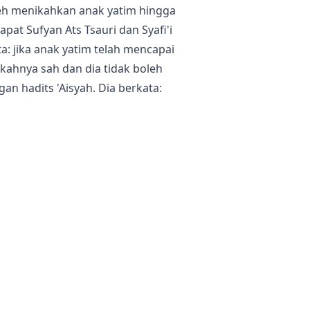
leh menikahkan anak yatim hingga
apat Sufyan Ats Tsauri dan Syafi'i
: jika anak yatim telah mencapai
ikahnya sah dan dia tidak boleh
an hadits 'Aisyah. Dia berkata:
nya pada umur sembilan tahun."
ahun, dia sudah menjadi baligh."