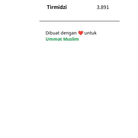
Tirmidzi
3.891
Dibuat dengan
❤️
untuk
Ummat Muslim
👨‍💻 :
Cahyanudien Aziz S.
💖 Dukung pengembangan
© 2025
FlagoDNA