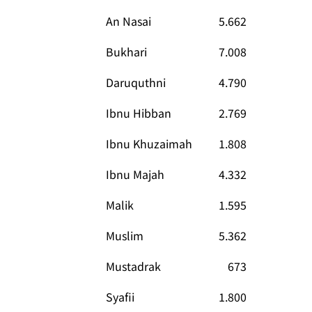
An Nasai
5.662
Bukhari
7.008
Daruquthni
4.790
Ibnu Hibban
2.769
Ibnu Khuzaimah
1.808
Ibnu Majah
4.332
Malik
1.595
Muslim
5.362
Mustadrak
673
Syafii
1.800