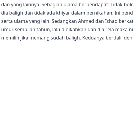
dan yang lainnya. Sebagian ulama berpendapat: Tidak bo
dia baligh dan tidak ada khiyar dalam pernikahan. Ini pend
serta ulama yang lain. Sedangkan Ahmad dan Ishaq berkata
umur sembilan tahun, lalu dinikahkan dan dia rela maka n
memilih jika memang sudah baligh. Keduanya berdalil deng
"Rasulullah shallallahu 'alaihi wa sallam mulai menggauli
Aisyah berkata: "Jika anak perempuan berumur sembilan t
📋 Perbandingan Status
Peneliti
Status
Al-Albani
Hasan Shahih
Zubair Ali Zai
Hasan
📊 Status Menurut Zubair Ali Zai
No
Status
Kode
1
Hasan
4
🎯 Analisis Kekuatan Hadis