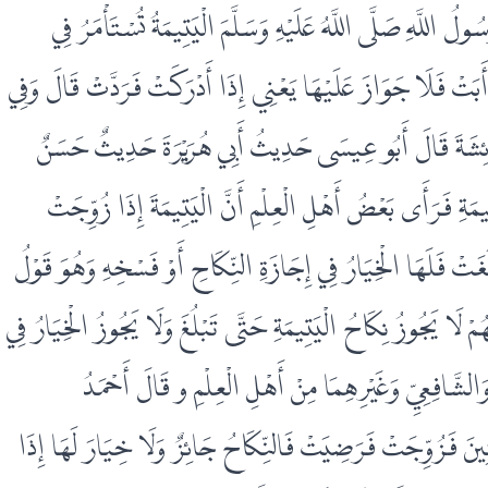
ولُ اللَّهِ صَلَّى اللَّهُ عَلَيْهِ وَسَلَّمَ الْيَتِيمَةُ تُسْتَأْمَرُ فِي
أَبَتْ فَلَا جَوَازَ عَلَيْهَا يَعْنِي إِذَا أَدْرَكَتْ فَرَدَّتْ قَالَ وَفِي
ائِشَةَ قَالَ أَبُو عِيسَى حَدِيثُ أَبِي هُرَيْرَةَ حَدِيثٌ حَسَنٌ
يمَةِ فَرَأَى بَعْضُ أَهْلِ الْعِلْمِ أَنَّ الْيَتِيمَةَ إِذَا زُوِّجَتْ
َغَتْ فَلَهَا الْخِيَارُ فِي إِجَازَةِ النِّكَاحِ أَوْ فَسْخِهِ وَهُوَ قَوْلُ
ْ لَا يَجُوزُ نِكَاحُ الْيَتِيمَةِ حَتَّى تَبْلُغَ وَلَا يَجُوزُ الْخِيَارُ فِي
الشَّافِعِيِّ وَغَيْرِهِمَا مِنْ أَهْلِ الْعِلْمِ و قَالَ أَحْمَدُ
ِينَ فَزُوِّجَتْ فَرَضِيَتْ فَالنِّكَاحُ جَائِزٌ وَلَا خِيَارَ لَهَا إِذَا