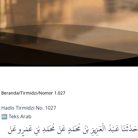
Beranda
/
Tirmidzi
/
Nomor 1.027
Hadis Tirmidzi No. 1027
🔤 Teks Arab
َا قُتَيْبَةُ حَدَّثَنَا عَبْدُ الْعَزِيزِ بْنُ مُحَمَّدٍ عَنْ مُحَمَّدِ بْنِ عَمْرٍو عَنْ