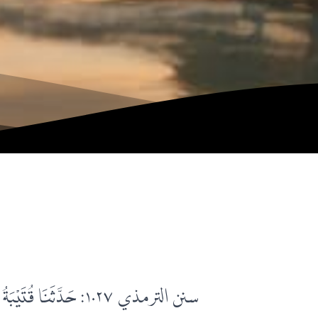
سنن الترمذي ١٠٢٧: حَدَّثَن