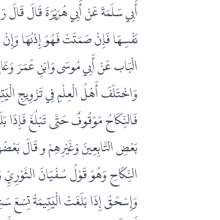
أَبِي سَلَمَةَ عَنْ أَبِي هُرَيْرَةَ قَالَ قَالَ رَسُ
نَفْسِهَا فَإِنْ صَمَتَتْ فَهُوَ إِذْنُهَا وَإِنْ 
الْبَاب عَنْ أَبِي مُوسَى وَابْنِ عُمَرَ وَعَ
وَاخْتَلَفَ أَهْلُ الْعِلْمِ فِي تَزْوِيجِ الْيَتِ
فَالنِّكَاحُ مَوْقُوفٌ حَتَّى تَبْلُغَ فَإِذَا بَل
بَعْضِ التَّابِعِينَ وَغَيْرِهِمْ و قَالَ بَعْضُهُم
النِّكَاحِ وَهُوَ قَوْلُ سُفْيَانَ الثَّوْرِيِّ وَ
وَإِسْحَقُ إِذَا بَلَغَتْ الْيَتِيمَةُ تِسْعَ سَن