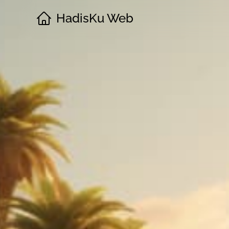
HadisKu Web
·
Beranda
·
Tentang
·
Download