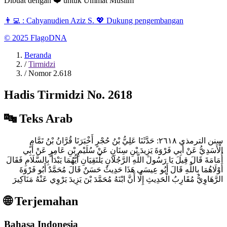
Dibuat dengan
❤️
untuk
Ummat Muslim
👨‍💻 :
Cahyanudien Aziz S.
💖 Dukung pengembangan
© 2025
FlagoDNA
Beranda
/
Tirmidzi
/
Nomor 2.618
Hadis Tirmidzi No. 2618
🔤 Teks Arab
سنن الترمذي ٢٦١٨: حَدَّثَنَا عَلِيُّ بْنُ حُجْرٍ أَخْبَرَنَا قُرَّانُ بْنُ تَمَّامٍ
الْأَسَدِيُّ عَنْ أَبِي فَرْوَةَ يَزِيدَ بْنِ سِنَانٍ عَنْ سُلَيْمِ بْنِ عَامِرٍ عَنْ أَبِي
أُمَامَةَ قَالَ قِيلَ يَا رَسُولَ اللَّهِ الرَّجُلَانِ يَلْتَقِيَانِ أَيُّهُمَا يَبْدَأُ بِالسَّلَامِ فَقَالَ
أَوْلَاهُمَا بِاللَّهِ قَالَ أَبُو عِيسَى هَذَا حَدِيثٌ حَسَنٌ قَالَ مُحَمَّدٌ أَبُو فَرْوَةَ
الرَّهَاوِيُّ مُقَارِبُ الْحَدِيثِ إِلَّا أَنَّ ابْنَهُ مُحَمَّدَ بْنَ يَزِيدَ يَرْوِي عَنْهُ مَنَاكِيرَ
🌐 Terjemahan
Bahasa Indonesia