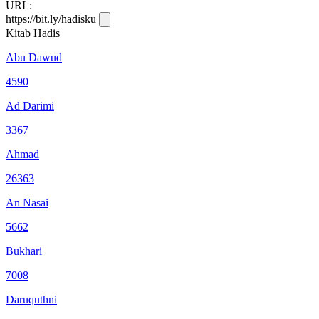
URL:
https://bit.ly/hadisku
Kitab Hadis
Abu Dawud
4590
Ad Darimi
3367
Ahmad
26363
An Nasai
5662
Bukhari
7008
Daruquthni