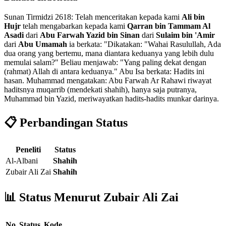
Sunan Tirmidzi 2618: Telah menceritakan kepada kami
Ali bin
Hujr
telah mengabarkan kepada kami
Qarran bin Tammam Al
Asadi
dari
Abu Farwah Yazid bin Sinan
dari
Sulaim bin 'Amir
dari
Abu Umamah
ia berkata: "Dikatakan: "Wahai Rasulullah, Ada
dua orang yang bertemu, mana diantara keduanya yang lebih dulu
memulai salam?" Beliau menjawab: "Yang paling dekat dengan
(rahmat) Allah di antara keduanya." Abu Isa berkata: Hadits ini
hasan. Muhammad mengatakan: Abu Farwah Ar Rahawi riwayat
haditsnya muqarrib (mendekati shahih), hanya saja putranya,
Muhammad bin Yazid, meriwayatkan hadits-hadits munkar darinya.
📋 Perbandingan Status
Peneliti
Status
Al-Albani
Shahih
Zubair Ali Zai
Shahih
📊 Status Menurut Zubair Ali Zai
No
Status
Kode