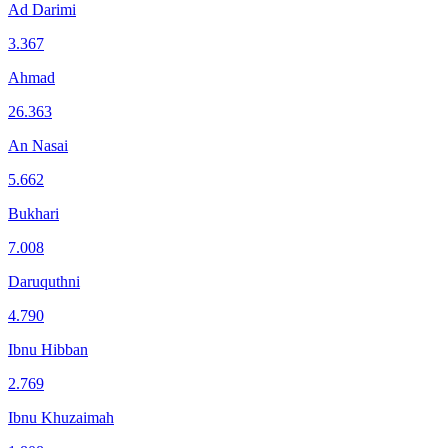
Ad Darimi
3.367
Ahmad
26.363
An Nasai
5.662
Bukhari
7.008
Daruquthni
4.790
Ibnu Hibban
2.769
Ibnu Khuzaimah