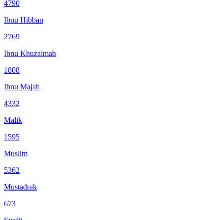
4790
Ibnu Hibban
2769
Ibnu Khuzaimah
1808
Ibnu Majah
4332
Malik
1595
Muslim
5362
Mustadrak
673