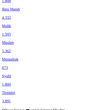
1.808
Ibnu Majah
4.332
Malik
1.595
Muslim
5.362
Mustadrak
673
Syafii
1.800
Tirmidzi
3.891