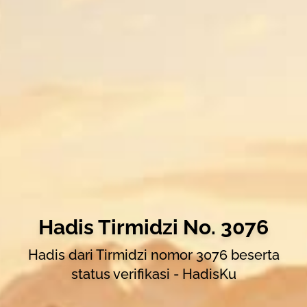
Hadis Tirmidzi No. 3076
Hadis dari Tirmidzi nomor 3076 beserta
status verifikasi - HadisKu