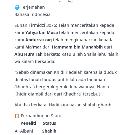
🌐 Terjemahan
Bahasa Indonesia
Sunan Tirmidzi 3076: Telah menceritakan kepada
kami
Yahya bin Musa
telah menceritakan kepada
kami
Abdurrazzaq
telah mengkhabarkan kepada
kami
Ma'mar
dari
Hammam bin Munabbih
dari
Abu Hurairah
berkata: Rasulullah Shallallahu 'alaihi
wa Salam bersabda:
"Sebab dinamakan Khidlir adalah karena ia duduk
di atas tanah tandus putih lalu ada tanaman
(khadhra') bergerak-gerak di bawahnya -Nama
Khidir diambil dari dari Khadhra' tersebut-.
Abu Isa berkata: Hadits ini hasan shahih gharib.
📋 Perbandingan Status
Peneliti
Status
Al-Albani
Shahih