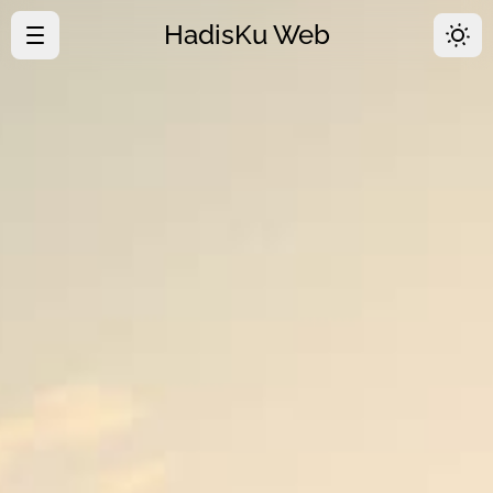
HadisKu Web
·
Beranda
·
Tentang
·
Download