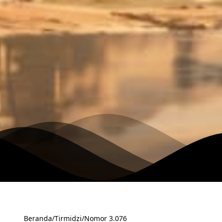
Beranda
/
Tirmidzi
/
Nomor 3.076