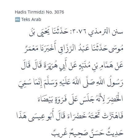
Hadis Tirmidzi No. 3076
🔤 Teks Arab
سنن الترمذي ٣٠٧٦: حَدَّثَنَا يَحْيَى بْنُ
مُوسَى حَدَّثَنَا عَبْدُ الرَّزَّاقِ أَخْبَرَنَا مَعْمَرٌ
عَنْ هَمَّامِ بْنِ مُنَبِّهٍ عَنْ أَبِي هُرَيْرَةَ قَالَ قَالَ
رَسُولُ اللَّهِ صَلَّى اللَّهُ عَلَيْهِ وَسَلَّمَ إِنَّمَا سُمِّيَ
الْخَضِرَ لِأَنَّهُ جَلَسَ عَلَى فَرْوَةٍ بَيْضَاءَ
فَاهْتَزَّتْ تَحْتَهُ خَضْرَاءَ قَالَ أَبُو عِيسَى هَذَا
حَدِيثٌ حَسَنٌ صَحِيحٌ غَرِيبٌ