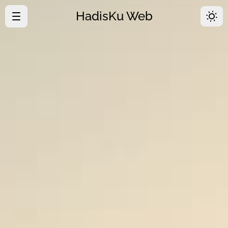
HadisKu Web
·
Beranda
·
Tentang
·
Download