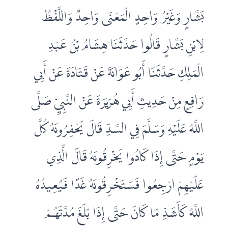
بَشَّارٍ وَغَيْرُ وَاحِدٍ الْمَعْنَى وَاحِدٌ وَاللَّفْظُ
لِابْنِ بَشَّارٍ قَالُوا حَدَّثَنَا هِشَامُ بْنُ عَبْدِ
الْمَلِكِ حَدَّثَنَا أَبُو عَوَانَةَ عَنْ قَتَادَةَ عَنْ أَبِي
رَافِعٍ مِنْ حَدِيثِ أَبِي هُرَيْرَةَ عَنْ النَّبِيِّ صَلَّى
اللَّهُ عَلَيْهِ وَسَلَّمَ فِي السَّدِّ قَالَ يَحْفِرُونَهُ كُلَّ
يَوْمٍ حَتَّى إِذَا كَادُوا يَخْرِقُونَهُ قَالَ الَّذِي
عَلَيْهِمْ ارْجِعُوا فَسَتَخْرِقُونَهُ غَدًا فَيُعِيدُهُ
اللَّهُ كَأَشَدِّ مَا كَانَ حَتَّى إِذَا بَلَغَ مُدَّتَهُمْ