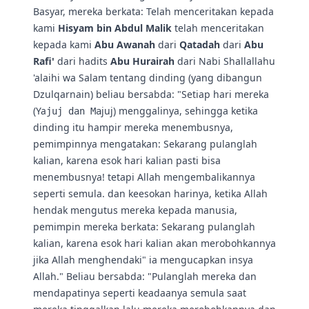
Basyar, mereka berkata: Telah menceritakan kepada
kami
Hisyam bin Abdul Malik
telah menceritakan
kepada kami
Abu Awanah
dari
Qatadah
dari
Abu
Rafi'
dari hadits
Abu Hurairah
dari Nabi Shallallahu
'alaihi wa Salam tentang dinding (yang dibangun
Dzulqarnain) beliau bersabda: "Setiap hari mereka
(Ya
juj) menggalinya, sehingga ketika
juj dan Ma
dinding itu hampir mereka menembusnya,
pemimpinnya mengatakan: Sekarang pulanglah
kalian, karena esok hari kalian pasti bisa
menembusnya! tetapi Allah mengembalikannya
seperti semula. dan keesokan harinya, ketika Allah
hendak mengutus mereka kepada manusia,
pemimpin mereka berkata: Sekarang pulanglah
kalian, karena esok hari kalian akan merobohkannya
jika Allah menghendaki" ia mengucapkan insya
Allah." Beliau bersabda: "Pulanglah mereka dan
mendapatinya seperti keadaanya semula saat