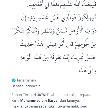
فَيَبْعَثُ اللَّهُ عَلَيْهِمْ نَغَفًا فِي أَقْفَائِهِمْ
فَيَهْلِكُونَ فَوَالَّذِي نَفْسُ مُحَمَّدٍ بِيَدِهِ إِنَّ
دَوَابَّ الْأَرْضِ تَسْمَنُ وَتَبْطَرُ وَتَشْكَرُ شَكَرًا
مِنْ لُحُومِهِمْ قَالَ أَبُو عِيسَى هَذَا حَدِيثٌ
حَسَنٌ غَرِيبٌ إِنَّمَا نَعْرِفُهُ مِنْ هَذَا الْوَجْهِ
مِثْلَ هَذَا
🌐 Terjemahan
Bahasa Indonesia
Sunan Tirmidzi 3078: Telah menceritakan kepada
kami
Muhammad bin Basyar
dan lainnya,
maknanya sama sedangkan teksnya milik Ibnu