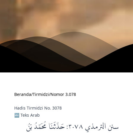
Beranda
/
Tirmidzi
/
Nomor 3.078
Hadis Tirmidzi No. 3078
🔤 Teks Arab
سنن الترمذي ٣٠٧٨: حَدَّثَنَا مُحَمَّدُ بْنُ