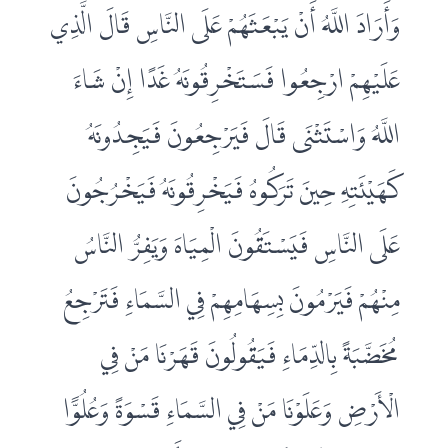
وَأَرَادَ اللَّهُ أَنْ يَبْعَثَهُمْ عَلَى النَّاسِ قَالَ الَّذِي
عَلَيْهِمْ ارْجِعُوا فَسَتَخْرِقُونَهُ غَدًا إِنْ شَاءَ
اللَّهُ وَاسْتَثْنَى قَالَ فَيَرْجِعُونَ فَيَجِدُونَهُ
كَهَيْئَتِهِ حِينَ تَرَكُوهُ فَيَخْرِقُونَهُ فَيَخْرُجُونَ
عَلَى النَّاسِ فَيَسْتَقُونَ الْمِيَاهَ وَيَفِرُّ النَّاسُ
مِنْهُمْ فَيَرْمُونَ بِسِهَامِهِمْ فِي السَّمَاءِ فَتَرْجِعُ
مُخَضَّبَةً بِالدِّمَاءِ فَيَقُولُونَ قَهَرْنَا مَنْ فِي
الْأَرْضِ وَعَلَوْنَا مَنْ فِي السَّمَاءِ قَسْوَةً وَعُلُوًّا