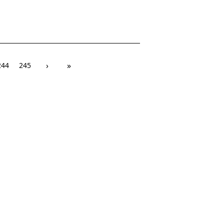
›
»
244
245