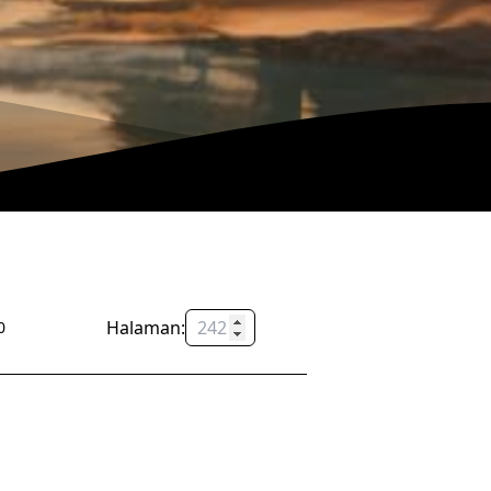
Halaman:
OK
0