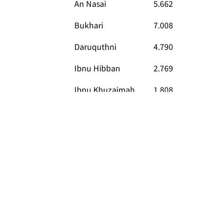
An Nasai
5.662
Bukhari
7.008
Daruquthni
4.790
Ibnu Hibban
2.769
Ibnu Khuzaimah
1.808
Ibnu Majah
4.332
Malik
1.595
Muslim
5.362
Mustadrak
673
Syafii
1.800
Tirmidzi
3.891