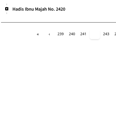
Hadis Ibnu Majah No. 2420
«
‹
239
240
241
242
243