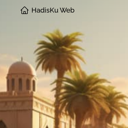
HadisKu Web
·
Beranda
·
Tentang
·
Download