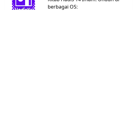
berbagai OS:
Android
Linux
Windows
URL:
https://bit.ly/hadisku
Kitab Hadis
Abu Dawud
4590
Ad Darimi
3367
Ahmad
26363
An Nasai
5662
Bukhari
7008
Daruquthni
4790
Ibnu Hibban
2769
Ibnu
1808
Khuzaimah
Ibnu Majah
4332
Malik
1595