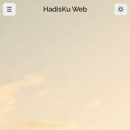
HadisKu Web
·
Beranda
·
Tentang
·
Download