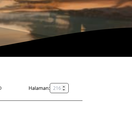
Halaman:
OK
0