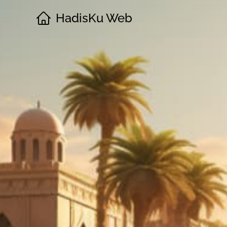
HadisKu Web
·
Beranda
·
Tentang
·
Download