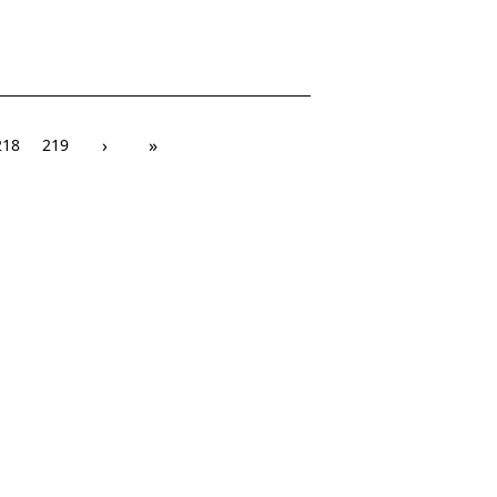
›
»
218
219