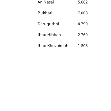
An Nasai
5.662
Bukhari
7.008
Daruquthni
4.790
Ibnu Hibban
2.769
Ibnu Khuzaimah
1.808
Ibnu Majah
4.332
Malik
1.595
Muslim
5.362
Mustadrak
673
Syafii
1.800
Tirmidzi
3.891