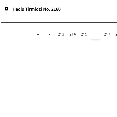
Hadis Tirmidzi No. 2160
«
‹
213
214
215
216
217