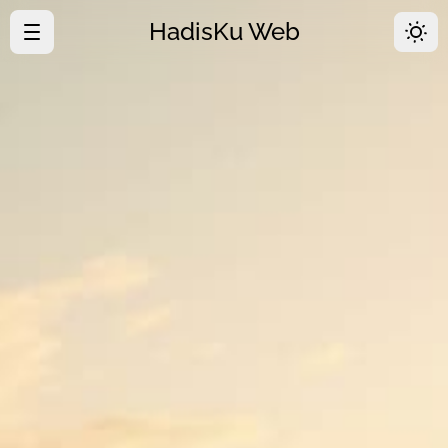
HadisKu Web
·
Beranda
·
Tentang
·
Download