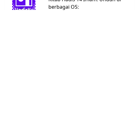
berbagai OS:
Android
Linux
Windows
URL:
https://bit.ly/hadisku
Kitab Hadis
Abu Dawud
4590
Ad Darimi
3367
Ahmad
26363
An Nasai
5662
Bukhari
7008
Daruquthni
4790
Ibnu Hibban
2769
Ibnu
1808
Khuzaimah
Ibnu Majah
4332
Malik
1595