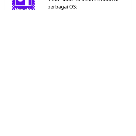
berbagai OS:
Android
Linux
Windows
URL:
https://bit.ly/hadisku
Kitab Hadis
Abu Dawud
4590
Ad Darimi
3367
Ahmad
26363
An Nasai
5662
Bukhari
7008
Daruquthni
4790
Ibnu Hibban
2769
Ibnu
1808
Khuzaimah
Ibnu Majah
4332
Malik
1595