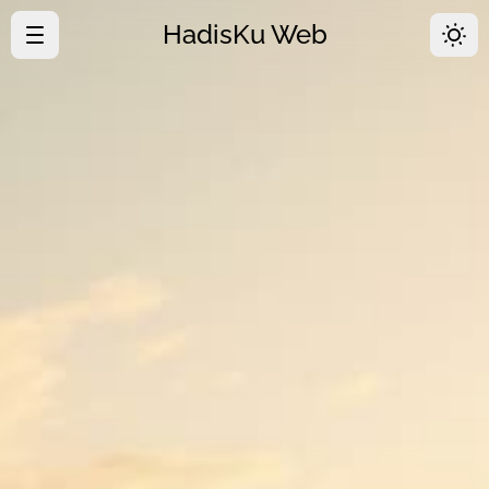
HadisKu Web
·
Beranda
·
Tentang
·
Download