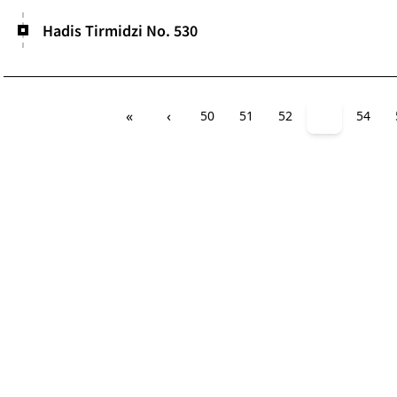
Hadis Tirmidzi No. 530
«
‹
50
51
52
53
54