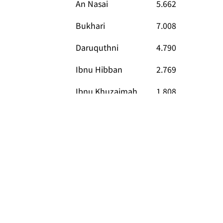
An Nasai
5.662
Bukhari
7.008
Daruquthni
4.790
Ibnu Hibban
2.769
Ibnu Khuzaimah
1.808
Ibnu Majah
4.332
Malik
1.595
Muslim
5.362
Mustadrak
673
Syafii
1.800
Tirmidzi
3.891