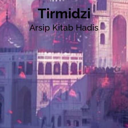
Tirmidzi
Arsip Kitab Hadis