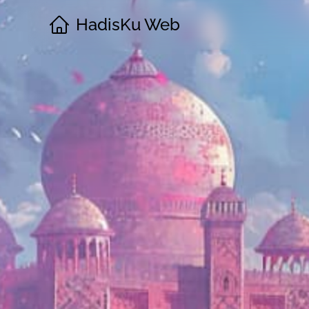
HadisKu Web
·
Beranda
·
Tentang
·
Download