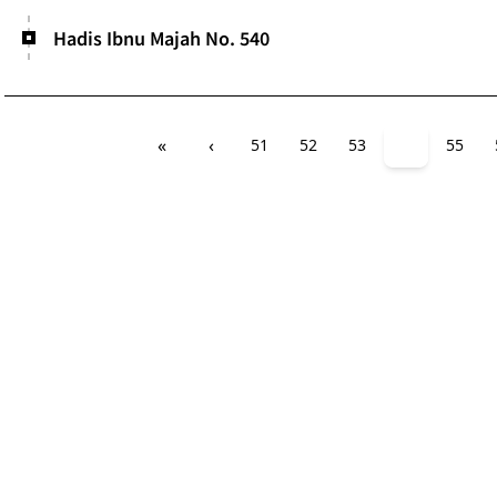
Hadis Ibnu Majah No. 540
«
‹
51
52
53
54
55