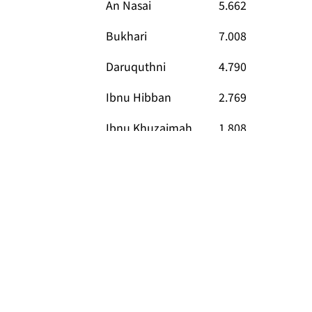
An Nasai
5.662
Bukhari
7.008
Daruquthni
4.790
Ibnu Hibban
2.769
Ibnu Khuzaimah
1.808
Ibnu Majah
4.332
Malik
1.595
Muslim
5.362
Mustadrak
673
Syafii
1.800
Tirmidzi
3.891