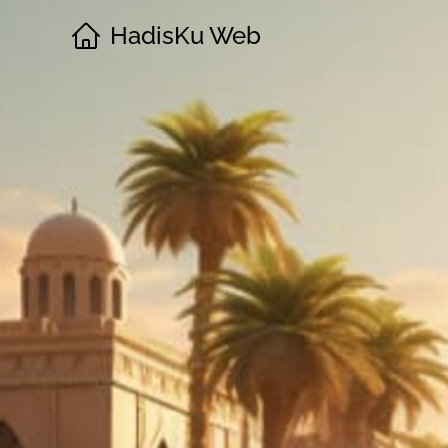
HadisKu Web
·
Beranda
·
Tentang
·
Download