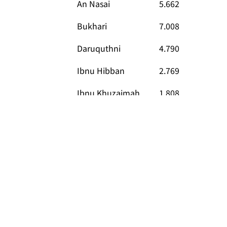
An Nasai
5.662
Bukhari
7.008
Daruquthni
4.790
Ibnu Hibban
2.769
Ibnu Khuzaimah
1.808
Ibnu Majah
4.332
Malik
1.595
Muslim
5.362
Mustadrak
673
Syafii
1.800
Tirmidzi
3.891