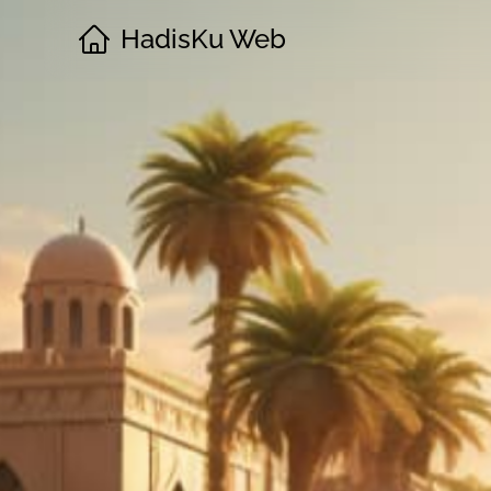
HadisKu Web
·
Beranda
·
Tentang
·
Download