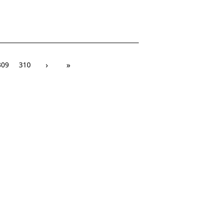
›
»
309
310