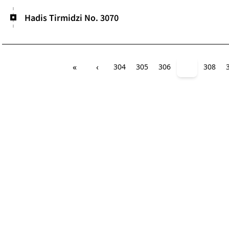
Hadis Tirmidzi No. 3070
«
‹
304
305
306
307
308