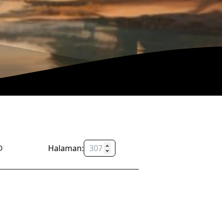
Halaman:
OK
0