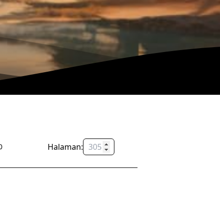
Halaman:
OK
0