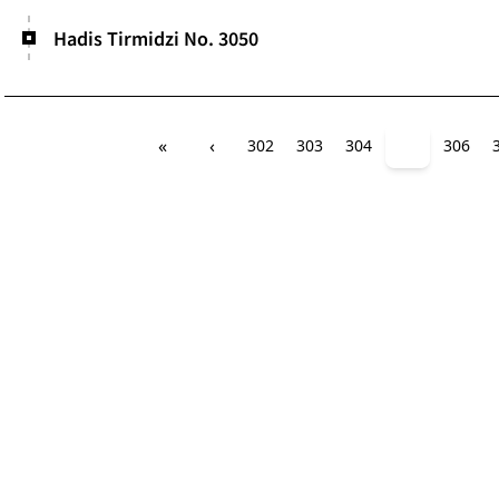
Hadis Tirmidzi No. 3050
«
‹
302
303
304
305
306