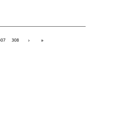
›
»
307
308