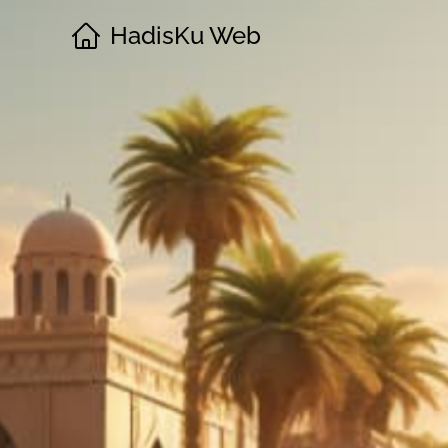
HadisKu Web
·
Beranda
·
Tentang
·
Download