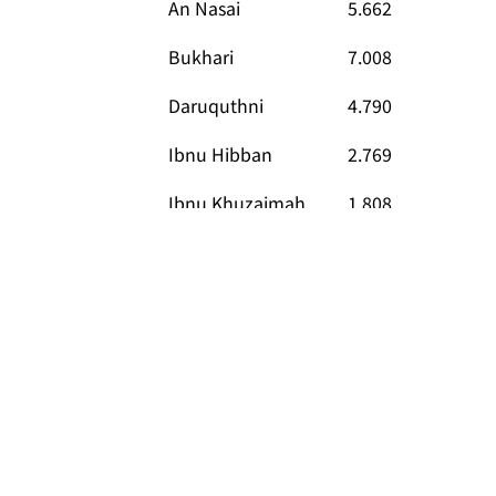
An Nasai
5.662
Bukhari
7.008
Daruquthni
4.790
Ibnu Hibban
2.769
Ibnu Khuzaimah
1.808
Ibnu Majah
4.332
Malik
1.595
Muslim
5.362
Mustadrak
673
Syafii
1.800
Tirmidzi
3.891