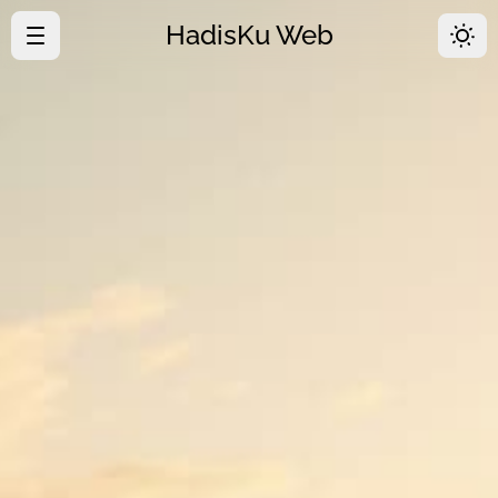
HadisKu Web
·
Beranda
·
Tentang
·
Download