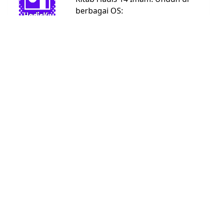
berbagai OS:
Android
Linux
Windows
URL:
https://bit.ly/hadisku
Kitab Hadis
Abu Dawud
4590
Ad Darimi
3367
Ahmad
26363
An Nasai
5662
Bukhari
7008
Daruquthni
4790
Ibnu Hibban
2769
Ibnu
1808
Khuzaimah
Ibnu Majah
4332
Malik
1595