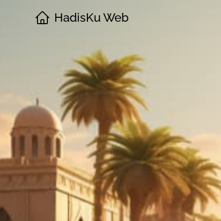
HadisKu Web
·
Beranda
·
Tentang
·
Download