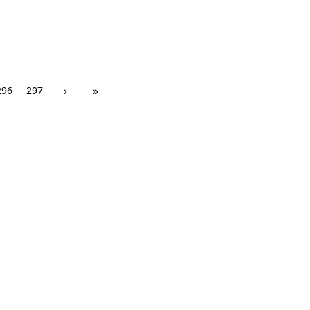
›
»
296
297