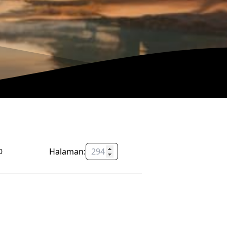
Halaman:
OK
0