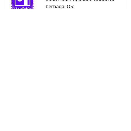
berbagai OS:
Android
Linux
Windows
URL:
https://bit.ly/hadisku
Kitab Hadis
Abu Dawud
4590
Ad Darimi
3367
Ahmad
26363
An Nasai
5662
Bukhari
7008
Daruquthni
4790
Ibnu Hibban
2769
Ibnu
1808
Khuzaimah
Ibnu Majah
4332
Malik
1595