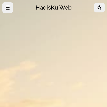
HadisKu Web
·
Beranda
·
Tentang
·
Download